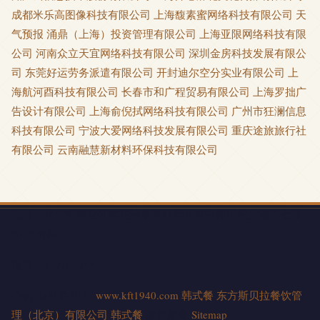
成都米乐高图像科技有限公司
上海馥素蜜网络科技有限公司
天
气预报
涌鼎（上海）投资管理有限公司
上海亚限网络科技有限
公司
河南众立天宜网络科技有限公司
深圳金房科技发展有限公
司
东莞好运劳务派遣有限公司
开封迪尔空分实业有限公司
上
海航河酉科技有限公司
长春市和广程贸易有限公司
上海罗拙广
告设计有限公司
上海俞倪拭网络科技有限公司
广州市狂澜信息
科技有限公司
宁波大爱网络科技发展有限公司
重庆途旅旅行社
有限公司
云南融慧新材料环保科技有限公司
地址：北京市海淀区莲花池东路31号北京中裕世纪大酒店七层
B706房间
电话：1391034**
Copyright © 2026
www.kft1940.com
韩式餐
东方斯贝拉餐饮管
理（北京）有限公司
韩式餐
版权所有
Sitemap