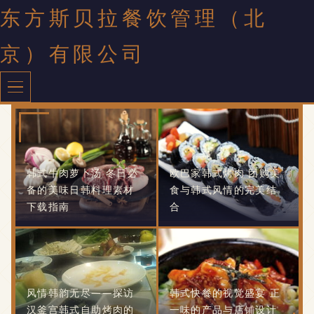
东方斯贝拉餐饮管理（北
京）有限公司
韩式牛肉萝卜汤 冬日必
欧巴家韩式烤肉 团购美
备的美味日韩料理素材
食与韩式风情的完美结
下载指南
合
风情韩韵无尽——探访
韩式快餐的视觉盛宴 正
汉釜宫韩式自助烤肉的
一味的产品与店铺设计