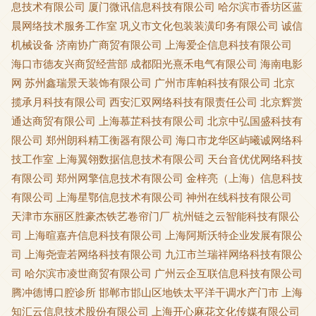
息技术有限公司
厦门微讯信息科技有限公司
哈尔滨市香坊区蓝
晨网络技术服务工作室
巩义市文化包装装潢印务有限公司
诚信
机械设备
济南协广商贸有限公司
上海爱企信息科技有限公司
海口市德友兴商贸经营部
成都阳光熹禾电气有限公司
海南电影
网
苏州鑫瑞景天装饰有限公司
广州市库帕科技有限公司
北京
揽承月科技有限公司
西安汇双网络科技有限责任公司
北京辉赏
通达商贸有限公司
上海慕芷科技有限公司
北京中弘国盛科技有
限公司
郑州朗科精工衡器有限公司
海口市龙华区屿曦诚网络科
技工作室
上海翼翎数据信息技术有限公司
天台音优优网络科技
有限公司
郑州网擎信息技术有限公司
金梓亮（上海）信息科技
有限公司
上海星鄂信息技术有限公司
神州在线科技有限公司
天津市东丽区胜豪杰铁艺卷帘门厂
杭州链之云智能科技有限公
司
上海暄嘉卉信息科技有限公司
上海阿斯沃特企业发展有限公
司
上海尧壹若网络科技有限公司
九江市兰瑞祥网络科技有限公
司
哈尔滨市凌世商贸有限公司
广州云企互联信息科技有限公司
腾冲德博口腔诊所
邯郸市邯山区地铁太平洋干调水产门市
上海
知汇云信息技术股份有限公司
上海开心麻花文化传媒有限公司